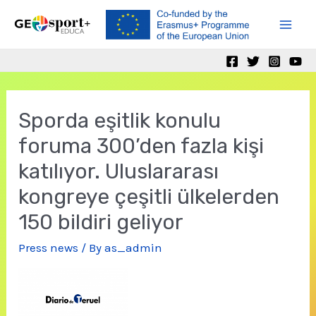
Skip
to
Mai
content
Men
Sporda eşitlik konulu
foruma 300’den fazla kişi
katılıyor. Uluslararası
kongreye çeşitli ülkelerden
150 bildiri geliyor
Press news
/ By
as_admin