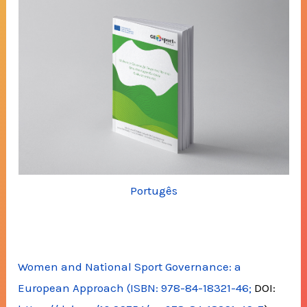
Portugês
Women and National Sport Governance: a
European Approach (ISBN: 978-84-18321-46;
DOI: