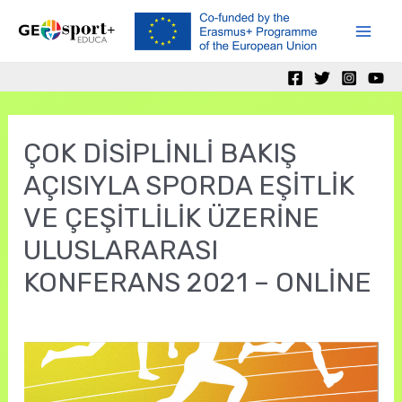
Skip
to
Mai
content
Men
ÇOK DİSİPLİNLİ BAKIŞ
AÇISIYLA SPORDA EŞİTLİK
VE ÇEŞİTLİLİK ÜZERİNE
ULUSLARARASI
KONFERANS 2021 – ONLİNE