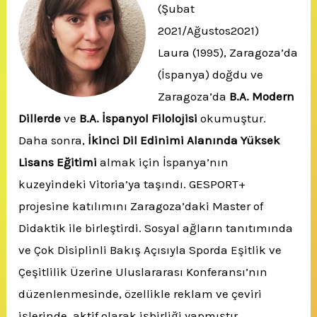
(Şubat
2021/Ağustos2021)
Laura (1995), Zaragoza’da
(İspanya) doğdu ve
Zaragoza’da
B.A. Modern
Dillerde
ve
B.A. İspanyol Filolojisi
okumuştur.
Daha sonra,
İkinci Dil Edinimi Alanında Yüksek
Lisans Eğitimi
almak için İspanya’nın
kuzeyindeki Vitoria’ya taşındı. GESPORT+
projesine katılımını Zaragoza’daki Master of
Didaktik ile birleştirdi. Sosyal ağların tanıtımında
ve Çok Disiplinli Bakış Açısıyla Sporda Eşitlik ve
Çeşitlilik Üzerine Uluslararası Konferansı’nın
düzenlenmesinde, özellikle reklam ve çeviri
işlerinde, aktif olarak işbirliği yapmıştır.