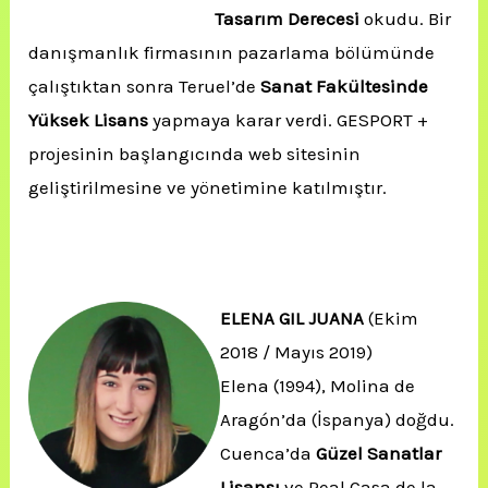
Tasarım Derecesi
okudu. Bir
danışmanlık firmasının pazarlama bölümünde
çalıştıktan sonra Teruel’de
Sanat Fakültesinde
Yüksek Lisans
yapmaya karar verdi. GESPORT +
projesinin başlangıcında web sitesinin
geliştirilmesine ve yönetimine katılmıştır.
ELENA GIL JUANA
(Ekim
2018 / Mayıs 2019)
Elena (1994), Molina de
Aragón’da (İspanya) doğdu.
Cuenca’da
Güzel Sanatlar
Lisansı
ve Real Casa de la