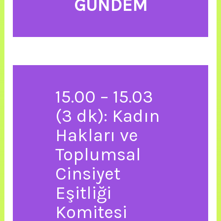
GÜNDEM
15.00 – 15.03
(3 dk): Kadın
Hakları ve
Toplumsal
Cinsiyet
Eşitliği
Komitesi