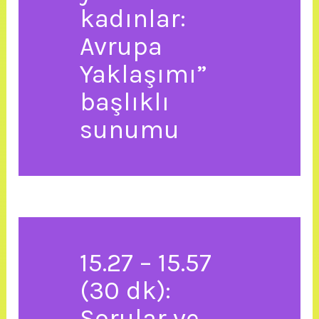
kadınlar:
Avrupa
Yaklaşımı”
başlıklı
sunumu
15.27 – 15.57
(30 dk):
Sorular ve