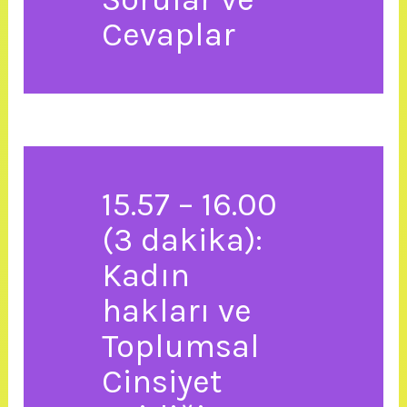
Cevaplar
15.57 – 16.00
(3 dakika):
Kadın
hakları ve
Toplumsal
Cinsiyet