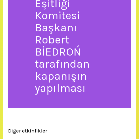
Eşitliği
Komitesi
Başkanı
Robert
BİEDROŃ
tarafından
kapanışın
yapılması
Diğer etkinlikler