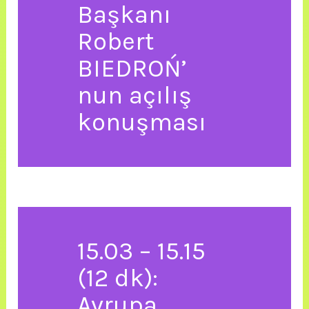
Başkanı
Robert
BIEDROŃ’
nun açılış
konuşması
15.03 – 15.15
(12 dk):
Avrupa