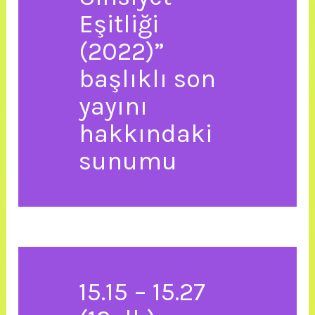
Eşitliği
(2022)”
başlıklı son
yayını
hakkındaki
sunumu
15.15 – 15.27