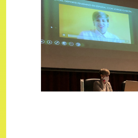
Mrs Lucia Santiago Loira,
Journalist Editor of Sports in 
EFE Agency and Director of t
website Deporteymujer.com