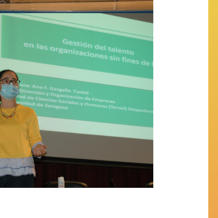
r Ana Gargallo Castel. ‘Talent
management in non-profit
organizations: a reference to
sports’