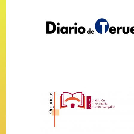
“WHEN A WOMAN ARRIVES AT 
SPORTS PRESS WRITING, HE
TRAINING IS IN DOUBT”