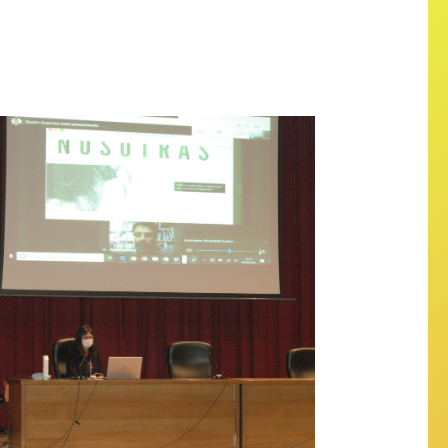
 Rubén Guerrero Castilla: ‘We.
r the equality and visibility of
women in sport’.￼