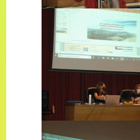
Astrid García Graells y Blan
Uzuel Gastón: ‘Experience i
strengthening women in th
mountain sector through th
Club Montañeras Adeban: Real
and future’.￼￼