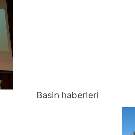
the
he
.
Basin haberleri