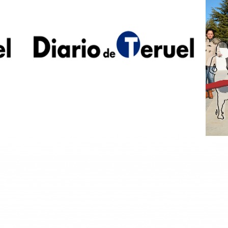
THE
G
R
Exhibition of logos, logo
catalogue, website and e-book.￼
Summer University of Teruel