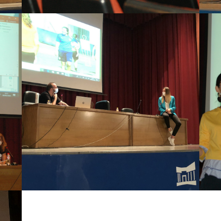
ca
n
D
e
Mrs Andrea Esteban Catalan. ‘The
e
other side of Sport’.￼￼
ity