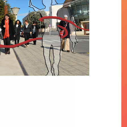
esport’s course at UVT seeks
gender equality in sport