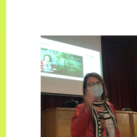
Dr Nuria Garatachea Vallejo
“Public policies on gender
equality in sport, and the
strategic lines in the Highe
Sports Council”