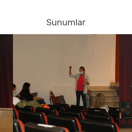
Sunumlar
:
Mr
Fo
r
Miryan Aguilar Martín: “Women
in competitive sports”