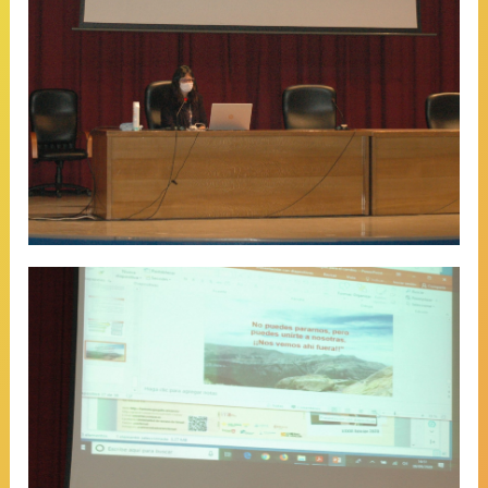
Rubén Guerrero Castilla: “Nosotras.
Por la igualdad y visibilidad de la
mujer en el deporte”
Astrid García Graells y Blanca Uzuel
Gastón: “Experiencia en refuerzo de
la mujer en el sector de montaña a