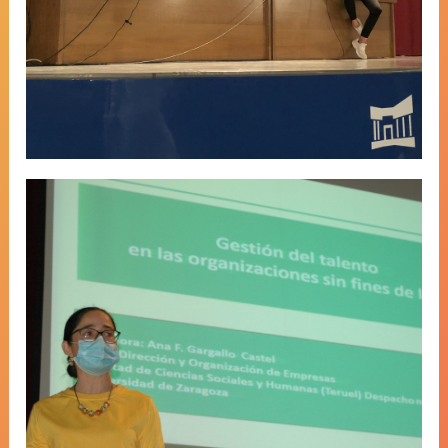
Dr Ana Gargallo Castel. ‘Talent
management in non-profit
organizations: a reference to sports’
￼ ￼