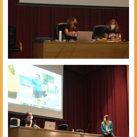
través del Club Montañeras Adebán.
Realidad y futuro”
Mrs Andrea Esteban Catalan.￼ ‘The
other side of Sport’.￼