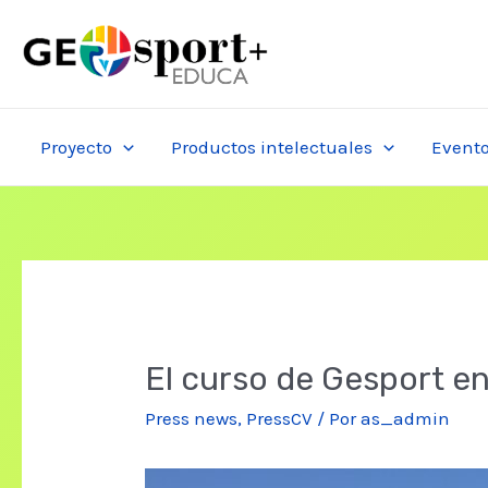
Ir
al
contenido
Proyecto
Productos intelectuales
Event
El curso de Gesport en
Press news
,
PressCV
/ Por
as_admin