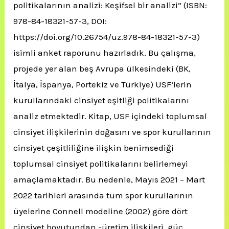
politikalarının analizi: Keşifsel bir analizi” (ISBN:
978-84-18321-57-3, DOI:
https://doi.org/10.26754/uz.978-84-18321-57-3)
isimli anket raporunu hazırladık. Bu çalışma,
projede yer alan beş Avrupa ülkesindeki (BK,
İtalya, İspanya, Portekiz ve Türkiye) USF’lerin
kurullarındaki cinsiyet eşitliği politikalarını
analiz etmektedir. Kitap, USF içindeki toplumsal
cinsiyet ilişkilerinin doğasını ve spor kurullarının
cinsiyet çeşitliliğine ilişkin benimsediği
toplumsal cinsiyet politikalarını belirlemeyi
amaçlamaktadır. Bu nedenle, Mayıs 2021 – Mart
2022 tarihleri arasında tüm spor kurullarının
üyelerine Connell modeline (2002) göre dört
cinsiyet boyutundan -üretim ilişkileri, güç