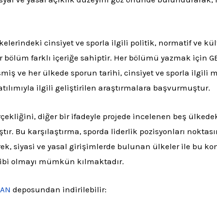
lerindeki cinsiyet ve sporla ilgili politik, normatif ve kü
r bölüm farklı içeriğe sahiptir. Her bölümü yazmak için G
rişmiş ve her ülkede sporun tarihi, cinsiyet ve sporla ilgi
ılımıyla ilgili geliştirilen araştırmalara başvurmuştur.
çekliğini, diğer bir ifadeyle projede incelenen beş ülkedeki
. Bu karşılaştırma, sporda liderlik pozisyonları noktasın
ek, siyasi ve yasal girişimlerde bulunan ülkeler ile bu k
hibi olmayı mümkün kılmaktadır.
UAN
deposundan indirilebilir: