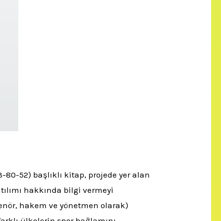
80-52) başlıklı kitap, projede yer alan
atılımı hakkında bilgi vermeyi
trenör, hakem ve yönetmen olarak)
arklı ülkelerin spor bağlamını