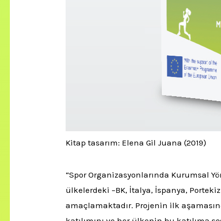
Kitap tasarım: Elena Gil Juana (2019)
“Spor Organizasyonlarında Kurumsal Yöne
ülkelerdeki –BK, İtalya, İspanya, Portek
amaçlamaktadır. Projenin ilk aşamasında
katılımını ve her ülkenin bu katılıma so