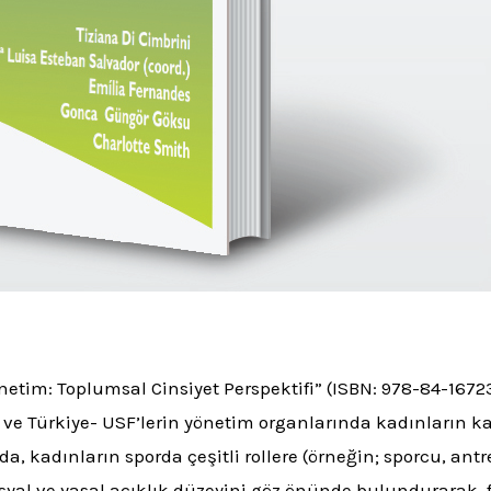
tim: Toplumsal Cinsiyet Perspektifi” (ISBN: 978-84-16723-
iz ve Türkiye- USF’lerin yönetim organlarında kadınların k
, kadınların sporda çeşitli rollere (örneğin; sporcu, an
syal ve yasal açıklık düzeyini göz önünde bulundurarak, f