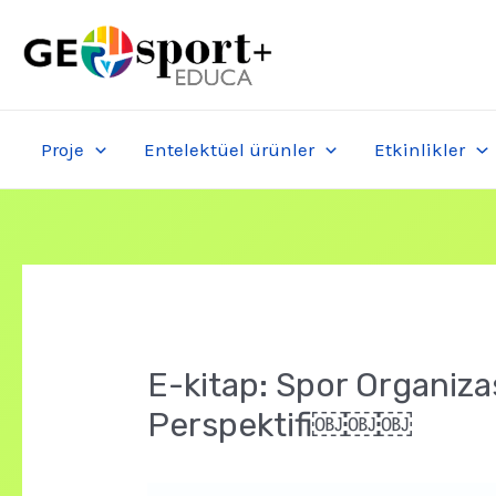
Skip
to
content
Proje
Entelektüel ürünler
Etkinlikler
E-kitap: Spor Organiz
Perspektifi￼￼￼