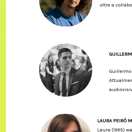
oltre a collab
GUILLER
Guillermo 
Attualment
audiovisi
LAURA PEIRÓ 
Laura (1995) w