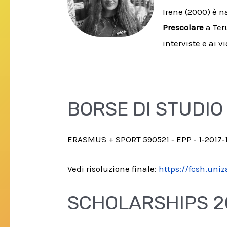
Irene (2000) è n
Prescolare
a Teru
interviste e ai 
BORSE DI STUDIO
ERASMUS + SPORT 590521 ‐ EPP ‐ 1‐2017‐1 
Vedi risoluzione finale:
https://fcsh.uni
SCHOLARSHIPS 2