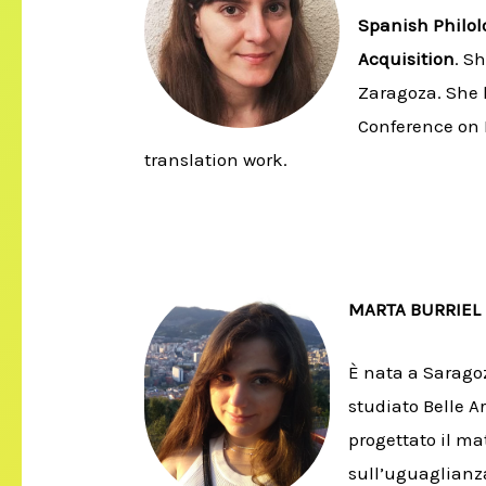
Spanish Philol
Acquisition
. S
Zaragoza. She 
Conference on M
translation work.
MARTA BURRIEL
È nata a Saragoz
studiato Belle A
progettato il ma
sull’uguaglianza