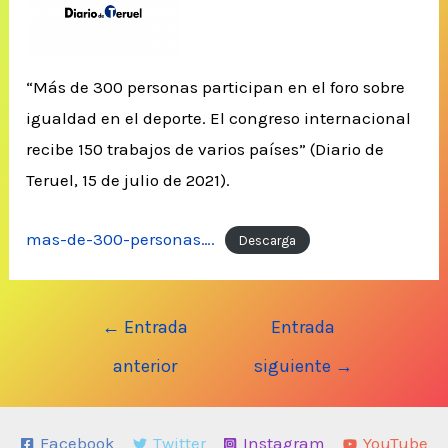
“Más de 300 personas participan en el foro sobre
igualdad en el deporte. El congreso internacional
recibe 150 trabajos de varios países” (Diario de
Teruel, 15 de julio de 2021).
mas-de-300-personas….
Descarga
Navegación
←
Entrada
Entrada
de
anterior
siguiente
→
entradas
Facebook
Twitter
Instagram
YouTube