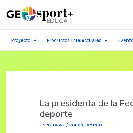
Ir
al
contenido
Proyecto
Productos intelectuales
Event
La presidenta de la F
deporte
Press news
/ Por
as_admin