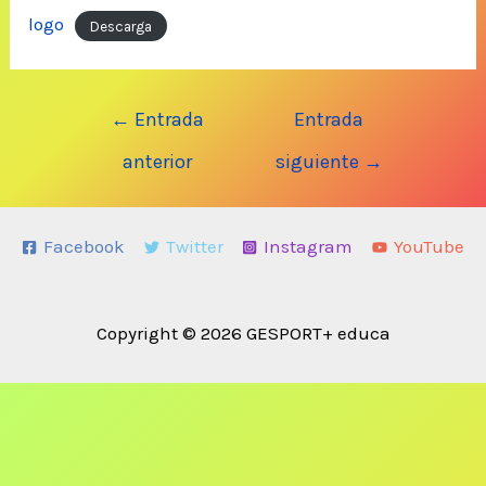
logo
Descarga
Navegación
←
Entrada
Entrada
de
anterior
siguiente
→
entradas
Facebook
Twitter
Instagram
YouTube
Copyright © 2026 GESPORT+ educa