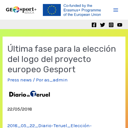
Ir
al
Mai
contenido
Men
Última fase para la elección
del logo del proyecto
europeo Gesport
Press news
/ Por
as_admin
22/05/2018
2018_05_22_Diario-Teruel_Elección-