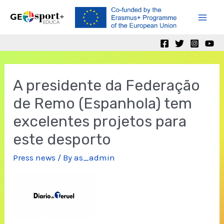
Skip
to
Mai
content
Men
A presidente da Federação
de Remo (Espanhola) tem
excelentes projetos para
este desporto
Press news
/ By
as_admin