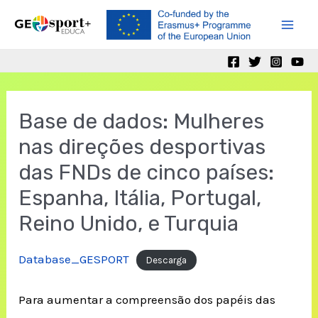
Skip
to
Mai
content
Men
Base de dados: Mulheres
nas direções desportivas
das FNDs de cinco países:
Espanha, Itália, Portugal,
Reino Unido, e Turquia
Database_GESPORT
Descarga
Para aumentar a compreensão dos papéis das