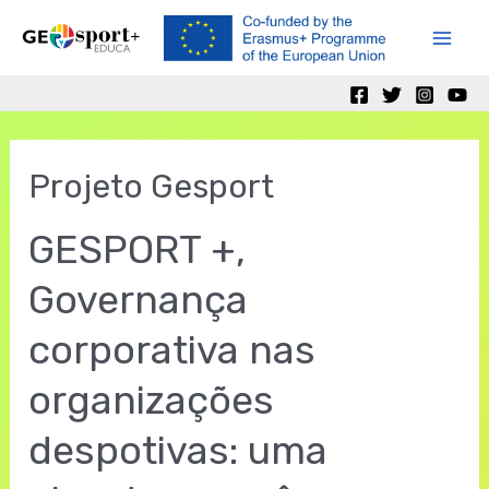
Skip
to
Mai
content
Men
Projeto Gesport
GESPORT +,
Governança
corporativa nas
organizações
despotivas: uma