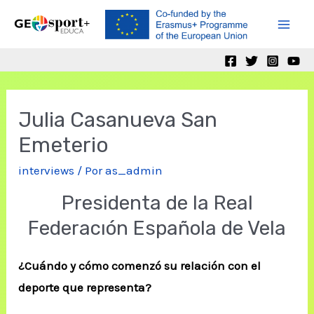
Ir
al
Mai
contenido
Men
Julia Casanueva San
Emeterio
interviews
/ Por
as_admin
Presidenta de la Real
Federacıón Española de Vela
¿Cuándo y cómo comenzó su relación con el
deporte que representa?