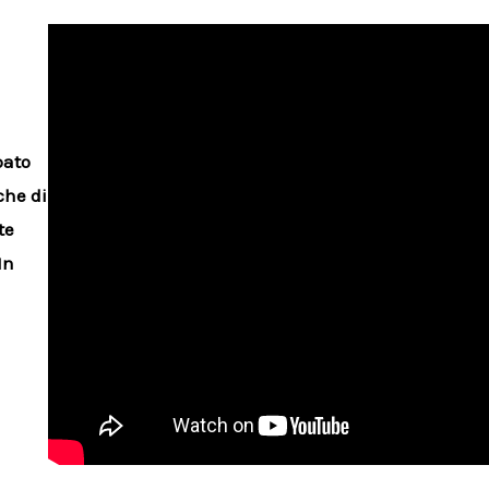
pato
che di
te
In