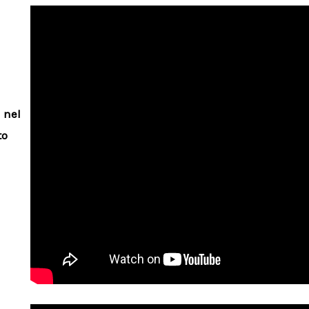
 nel
to