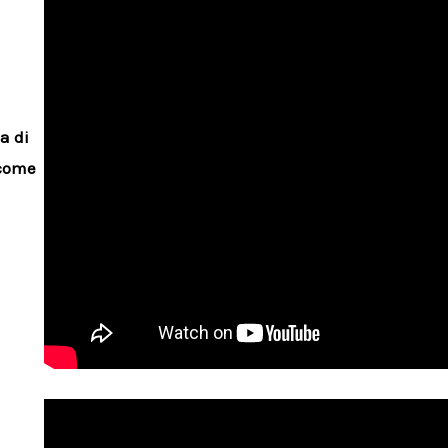
a di
 come