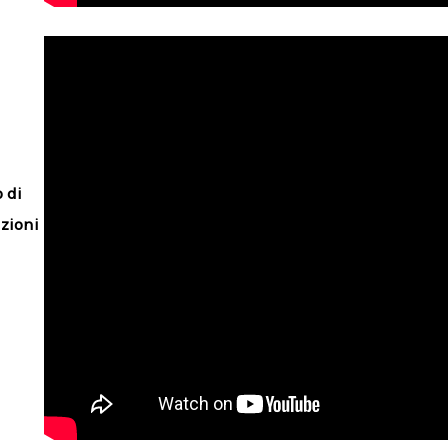
o di
zioni