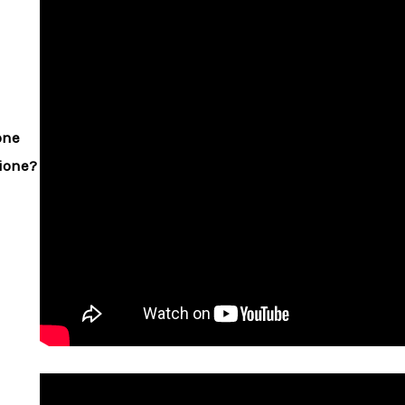
one
zione?