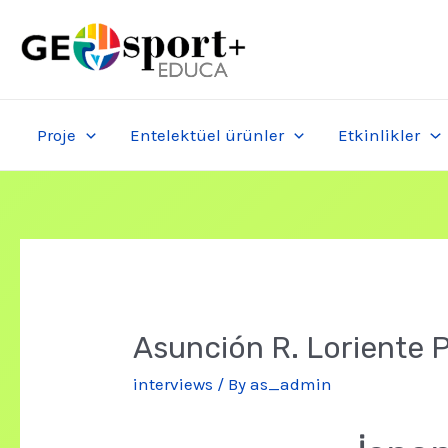
Skip
to
content
Proje
Entelektüel ürünler
Etkinlikler
Asunción R. Loriente 
interviews
/ By
as_admin