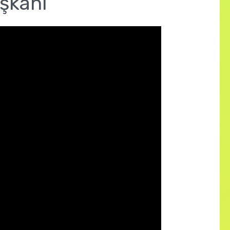
şkanı