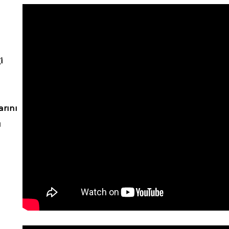
i
arını
ı