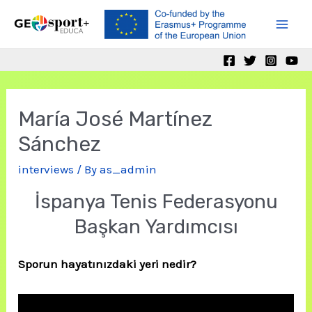
Skip
to
Mai
content
Men
María José Martínez
Sánchez
interviews
/ By
as_admin
İspanya Tenis Federasyonu
Başkan Yardımcısı
Sporun hayatınızdaki yeri nedir?