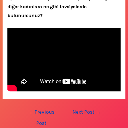
diğer kadınlara ne gibi tavsiyelerde
bulunursunuz?
Post
←
Previous
Next Post
→
navigation
Post