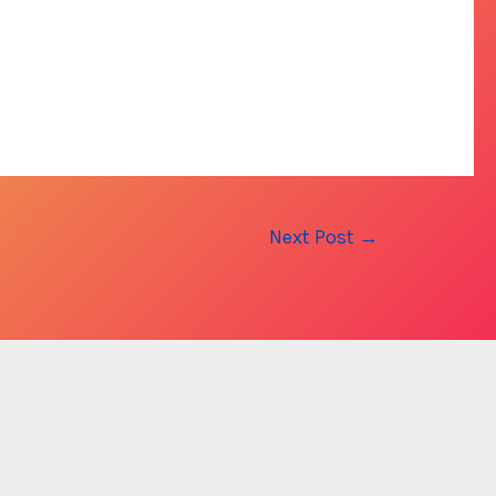
Next Post
→