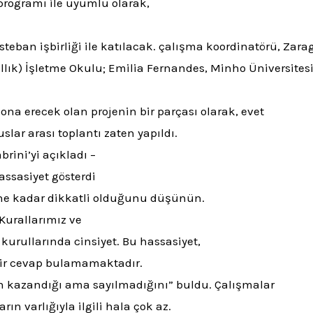
rogramı ile uyumlu olarak,
teban işbirliği ile katılacak.
çalışma koordinatörü, Zarag
allık) İşletme Okulu;
Emilia Fernandes,
Minho Üniversitesi
sona erecek olan projenin bir parçası olarak, evet
slar arası toplantı zaten yapıldı.
rini’yi açıkladı –
hassasiyet gösterdi
e kadar dikkatli olduğunu düşünün.
 Kurallarımız ve
 kurullarında cinsiyet.
Bu hassasiyet,
 bir cevap bulamamaktadır.
ın kazandığı ama sayılmadığını” buldu.
Çalışmalar
n varlığıyla ilgili hala çok az.