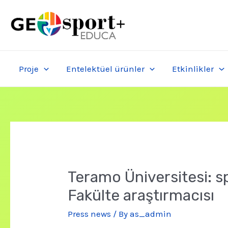
Skip
to
content
Proje
Entelektüel ürünler
Etkinlikler
Teramo Üniversitesi: sp
Fakülte araştırmacısı
Press news
/ By
as_admin