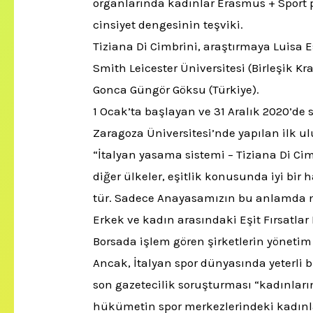
organlarında kadınlar
Erasmus + Sport p
cinsiyet dengesinin teşviki.
Tiziana Di Cimbrini, araştırmaya Luisa Es
Smith
Leicester Üniversitesi (Birleşik Kr
Gonca Güngör Göksu
(Türkiye).
1 Ocak’ta başlayan ve 31 Aralık 2020’de 
Zaragoza Üniversitesi’nde yapılan ilk ulu
“İtalyan yasama sistemi – Tiziana Di Cimb
diğer ülkeler, eşitlik konusunda iyi bir 
tür.
Sadece Anayasamızın bu anlamda n
Erkek ve kadın arasındaki Eşit Fırsatlar
Borsada işlem gören şirketlerin yönetim
Ancak, İtalyan spor dünyasında yeterli
son gazetecilik soruşturması “kadınlar
hükümetin spor merkezlerindeki kadınları