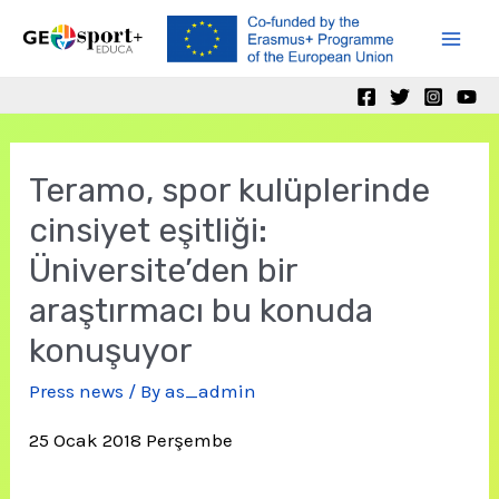
Skip
to
Mai
content
Men
Teramo, spor kulüplerinde
cinsiyet eşitliği:
Üniversite’den bir
araştırmacı bu konuda
konuşuyor
Press news
/ By
as_admin
25 Ocak 2018 Perşembe