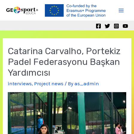
Skip
to
Mai
content
Men
Catarina Carvalho, Portekiz
Padel Federasyonu Başkan
Yardımcısı
interviews
,
Project news
/ By
as_admin