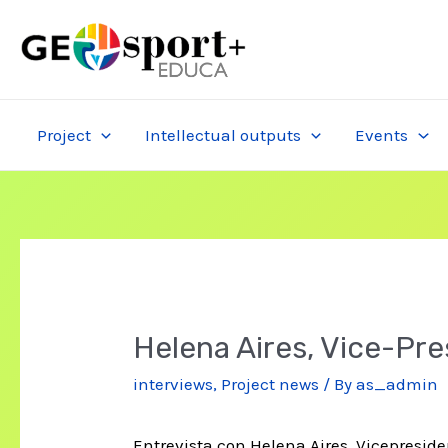
Skip
to
content
Project
Intellectual outputs
Events
Helena Aires, Vice-Pr
interviews
,
Project news
/ By
as_admin
Entrevista con Helena Aires, Vicepreside