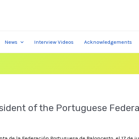
News
Interview Videos
Acknowledgements
esident of the Portuguese Feder
nta de la Federación Portuguesa de Baloncesto, el 17 de ju