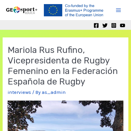
Skip
to
Mai
content
Men
Mariola Rus Rufino,
Vicepresidenta de Rugby
Femenino en la Federación
Española de Rugby
interviews
/ By
as_admin