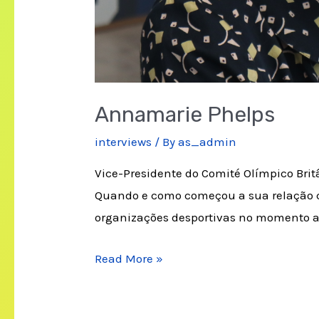
Annamarie Phelps
interviews
/ By
as_admin
Vice-Presidente do Comité Olímpico Brit
Quando e como começou a sua relação co
organizações desportivas no momento at
Annamarie
Read More »
Phelps