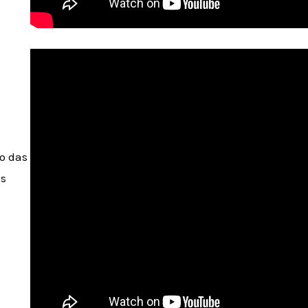
ão das
es