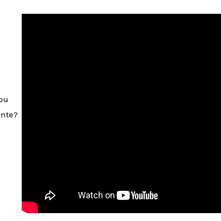
tou
ente?