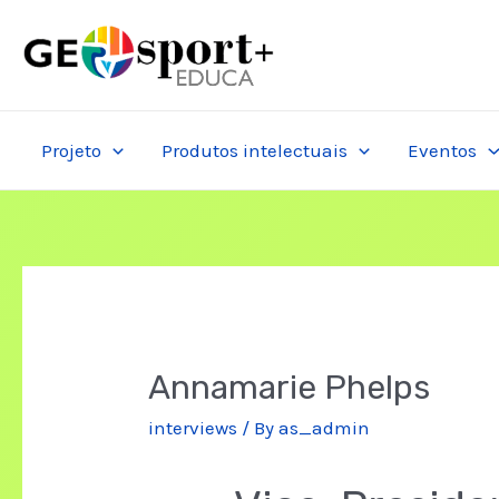
Skip
to
content
Projeto
Produtos intelectuais
Eventos
Annamarie Phelps
interviews
/ By
as_admin