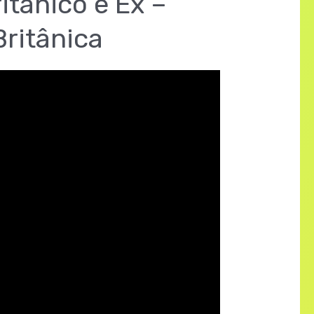
itânico e Ex –
Britânica