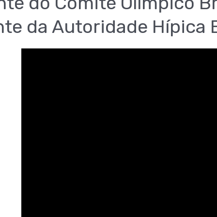
te do Comité Olímpico Br
te da Autoridade Hípica 