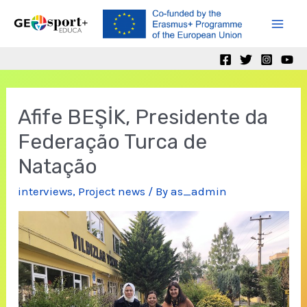
Skip
to
Mai
content
Men
Afife BEŞİK, Presidente da
Federação Turca de
Natação
interviews
,
Project news
/ By
as_admin