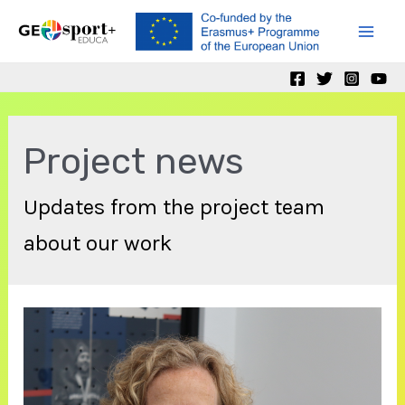
Skip
to
Mai
content
Men
Project news
Updates from the project team
about our work