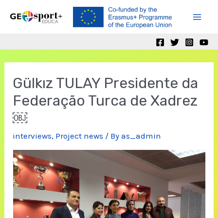
Skip
to
Mai
content
Men
Gülkız TULAY Presidente da
Federação Turca de Xadrez
￼
interviews
,
Project news
/ By
as_admin