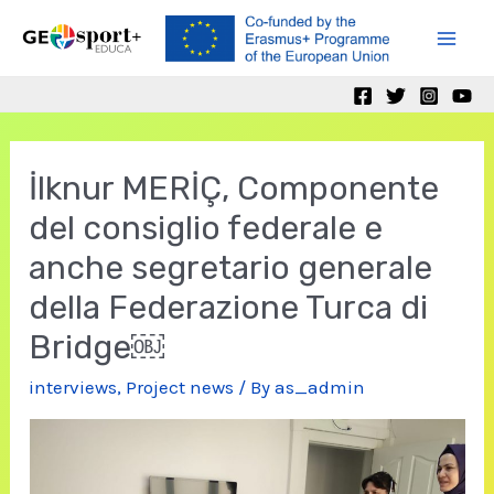
Skip
to
Mai
content
Men
İlknur MERİÇ, Componente
del consiglio federale e
anche segretario generale
della Federazione Turca di
Bridge￼
interviews
,
Project news
/ By
as_admin