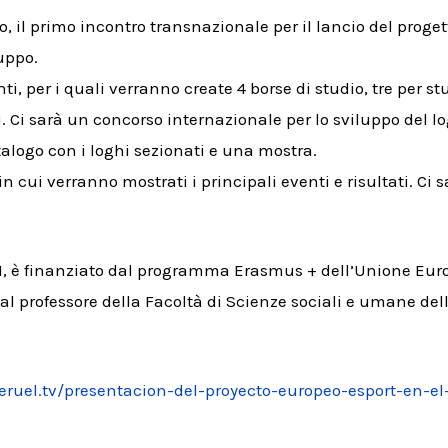
, il primo incontro transnazionale per il lancio del progett
luppo.
ti, per i quali verranno create 4 borse di studio, tre per st
i.
Ci sarà un concorso internazionale per lo sviluppo del lo
logo con i loghi sezionati e una mostra.
n cui verranno mostrati i principali eventi e risultati.
Ci 
511, è finanziato dal programma Erasmus + dell’Unione Eu
al professore della Facoltà di Scienze sociali e umane del
teruel.tv/presentacion-del-proyecto-europeo-esport-en-e