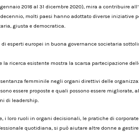
1 ° gennaio 2018 al 31 dicembre 2020), mira a contribuire a
 decennio, molti paesi hanno adottato diverse iniziative
aria, giusta e democratica.
po di esperti europei in buona governance societaria sottol
 e la ricerca esistente mostra la scarsa partecipazione delle 
entanza femminile negli organi direttivi delle organizza
ossono essere proposte e quali possono essere migliorate,
ni di leadership.
, i loro ruoli in organi decisionali, le pratiche di corpora
fessionale quotidiana, si può aiutare altre donne a gestire