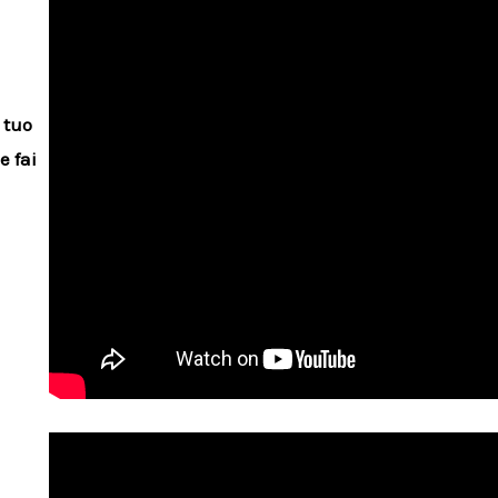
 tuo
e fai