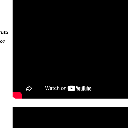
vuto
lo?