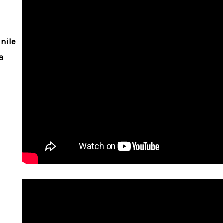
inile
ia