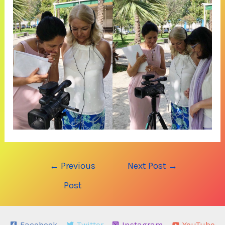
Post
←
Previous
Next Post
→
navigation
Post
Facebook
Twitter
Instagram
YouTube