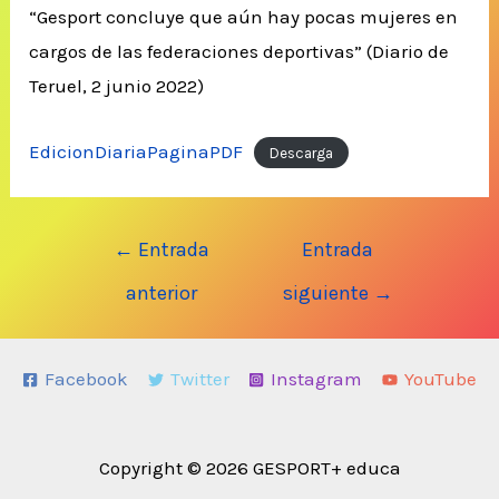
“Gesport concluye que aún hay pocas mujeres en
cargos de las federaciones deportivas” (Diario de
Teruel, 2 junio 2022)
EdicionDiariaPaginaPDF
Descarga
Navegación
←
Entrada
Entrada
de
anterior
siguiente
→
entradas
Facebook
Twitter
Instagram
YouTube
Copyright © 2026 GESPORT+ educa