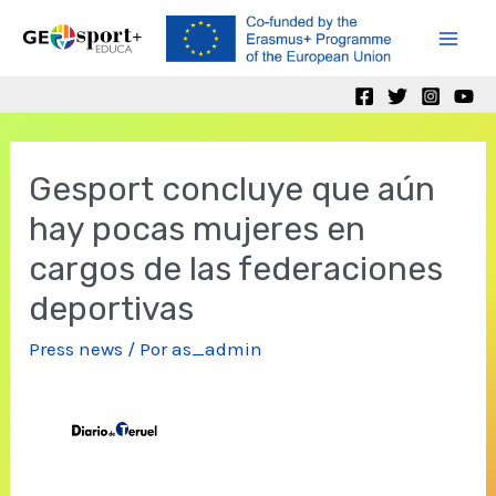
Ir
al
Mai
contenido
Men
Gesport concluye que aún
hay pocas mujeres en
cargos de las federaciones
deportivas
Press news
/ Por
as_admin