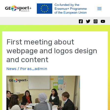
Ir
al
Mai
contenido
Men
First meeting about
webpage and logos design
and content
News
/ Por
as_admin