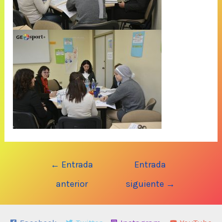
Navegación
←
Entrada
Entrada
de
anterior
siguiente
→
entradas