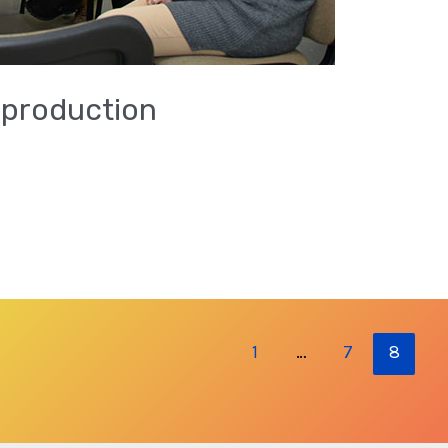
 production
1
…
7
8