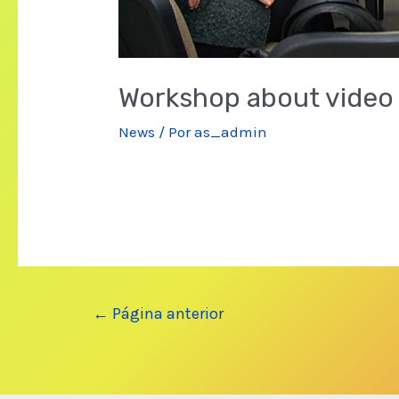
Workshop about video
News
/ Por
as_admin
Navegación
←
Página anterior
de
entradas