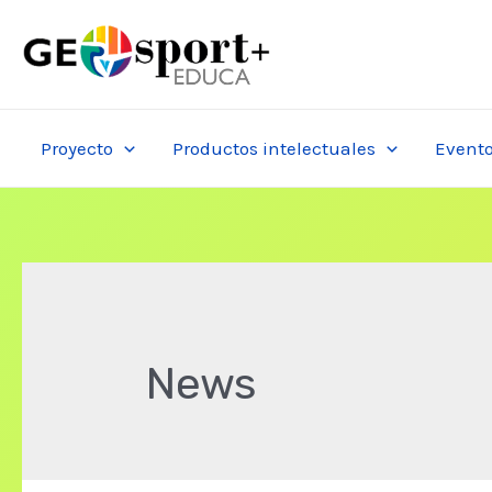
Ir
al
contenido
Proyecto
Productos intelectuales
Event
News