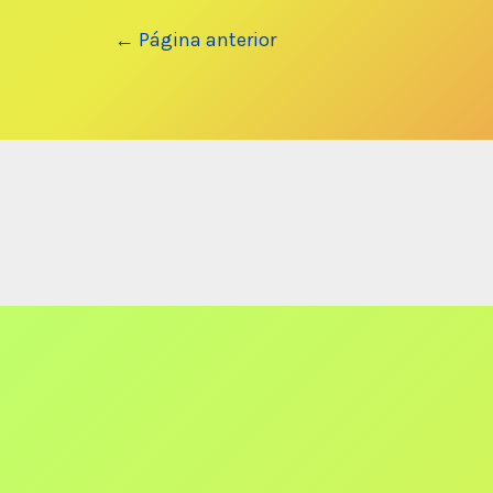
Navegación
←
Página anterior
de
entradas