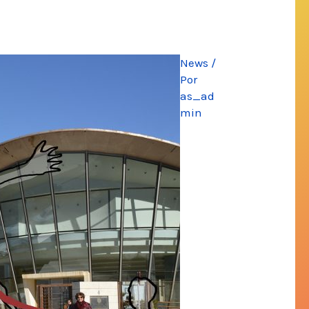
News
/
Por
as_ad
min