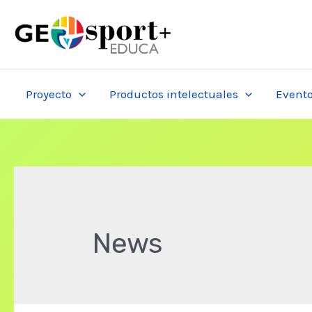
Ir
al
contenido
Proyecto
Productos intelectuales
Event
News