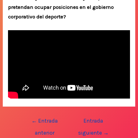
pretendan ocupar posiciones en el gobierno
corporativo del deporte?
Navegación
←
Entrada
Entrada
de
anterior
siguiente
→
entradas