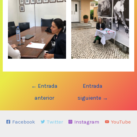
Navegación
←
Entrada
Entrada
de
anterior
siguiente
→
entradas
Facebook
Twitter
Instagram
YouTube