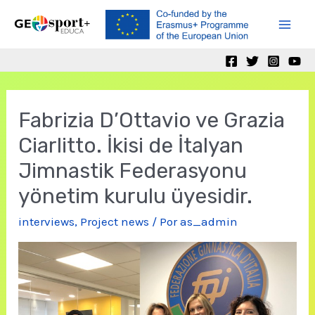
Ir
al
Mai
contenido
Men
Fabrizia D’Ottavio ve Grazia
Ciarlitto. İkisi de İtalyan
Jimnastik Federasyonu
yönetim kurulu üyesidir.
interviews
,
Project news
/ Por
as_admin