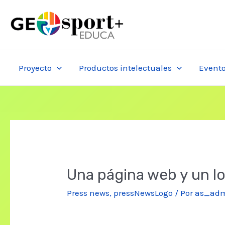
Ir
al
contenido
Proyecto
Productos intelectuales
Event
Una página web y un lo
Press news
,
pressNewsLogo
/ Por
as_ad