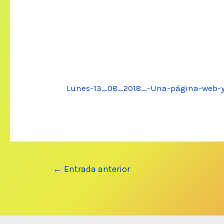
Lunes-13_08_2018_-Una-página-web-y
Navegación
←
Entrada anterior
de
entradas