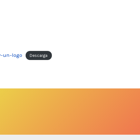
-un-logo
Descarga